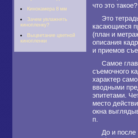
что это такое?
Кинокамера 8 мм
Это тетрадь,
Зачем увлажнять
кинопленку?
касающиеся п
(план и метра
Выцветание цветной
кинопленки
описания кадр
и приемов съе
Самое главно
съемочного ка
характер само
вводными пре
эпитетами. Че
место действи
окна выглядыв
п.
До и после э