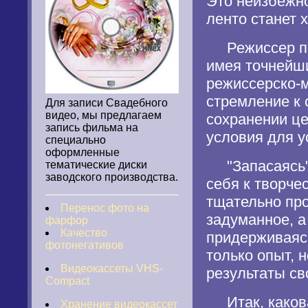
Это неизбежно
ленто станет 
Режиссер при
имея точнейши
режиссерско-м
стремление к 
Для записи Свадебного
видео, мы предлагаем
сохранении це
запись фильма на
условия для у
специально
оформленные
"Запасаясь" 
тематические диски
заводского производства.
себя к творче
тщательно про
Перенос фото на
задуманное, а
фарфор
Качество
придерживаясь
фотонегативов
только опыт, 
Видеокассеты VHS-
результаты св
Compact
Итак, какова
Хранение видеокассет