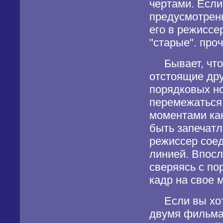
чертами. Если
предусмотренн
его в режиссер
"старые". про
Бывает, что 
отстоящие дру
порядковых н
перемежаться
моментами как
быть запечатл
режиссер соед
линией. Впосл
сверяясь с по
кадр на свое 
Если вы хоти
двумя фильма