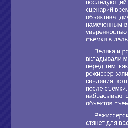
последующей 
сценарий врем
объектива, ди
намеченным в
уверенностью 
съемки в дал
Велика и рол
вкладывали м
перед тем. как
режиссер запи
сведения. кот
после съемки.
набрасываютс
объектов съем
Режиссерский
стянет для ва