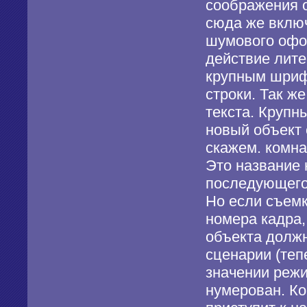
соображения 
сюда же включ
шумового офо
действие лите
крупным шриф
строки. Так ж
текста. Круп
новый объект 
скажем. комна
Это название 
последующего 
Но если съемк
номера кадра,
объекта должн
сценарии (теп
значении реж
нумерован. К