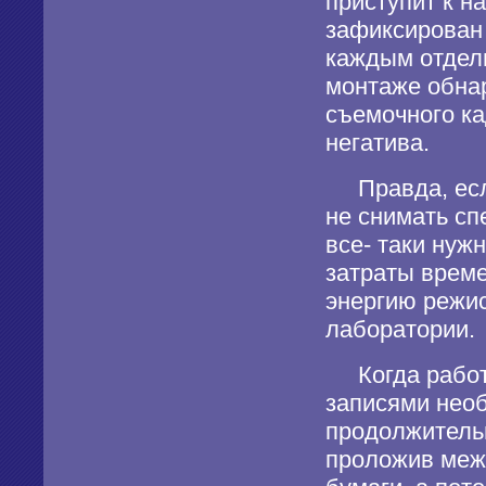
приступит к н
зафиксирован 
каждым отдел
монтаже обна
съемочного ка
негатива.
Правда, если
не снимать сп
все- таки нужн
затраты време
энергию режис
лаборатории.
Когда работа
записями нео
продолжительн
проложив меж