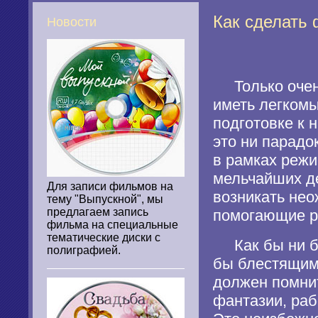
Как сделать
Новости
Только очень
иметь легкомы
подготовке к 
это ни парадо
в рамках режи
мельчайших де
Для записи фильмов на
возникать нео
тему "Выпускной", мы
предлагаем запись
помогающие р
фильма на специальные
тематические диски с
Как бы ни бы
полиграфией.
бы блестящим 
должен помнит
фантазии, рабо