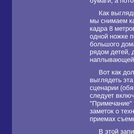
бумаги, а пот
Как выглядит
мы снимаем к
кадра 8 метро
одной ножке 
большого дома
рядом детей, 
наплывающей 
Вот как дол
выглядеть эта
сценарии (обя
следует включ
"Примечание" 
заметок о тех
приемах съемк
В этой записи