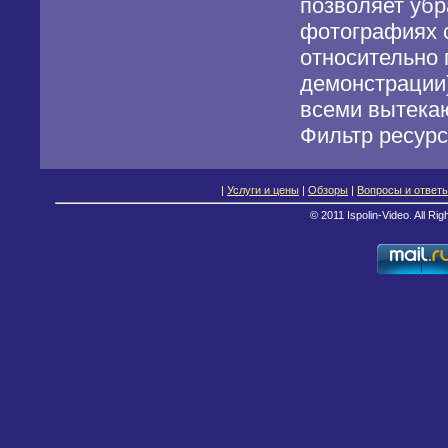
позволяет убр
фотографиях 
относительно 
демонстрации)
всеми вытекаю
Фильтр ресурс
|
Услуги и цены
|
Обзоры
|
Вопросы и ответ
© 2011 Ispolin-Video. All Ri