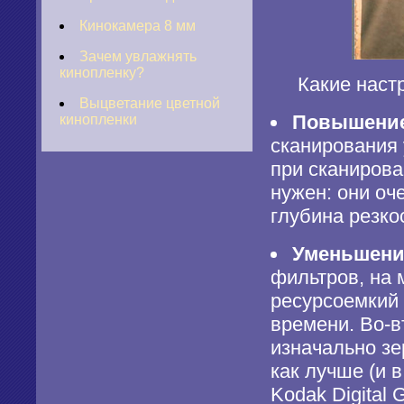
Кинокамера 8 мм
Зачем увлажнять
кинопленку?
Какие настро
Выцветание цветной
Повышение
кинопленки
сканирования 
при сканиров
нужен: они оч
глубина резко
Уменьшение
фильтров, на 
ресурсоемкий
времени. Во-в
изначально зе
как лучше (и 
Kodak Digital