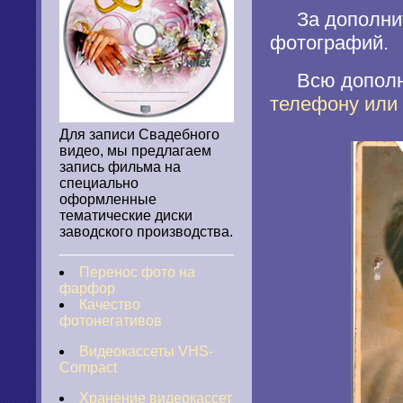
За дополните
фотографий.
Всю дополни
телефону или
Для записи Свадебного
видео, мы предлагаем
запись фильма на
специально
оформленные
тематические диски
заводского производства.
Перенос фото на
фарфор
Качество
фотонегативов
Видеокассеты VHS-
Compact
Хранение видеокассет