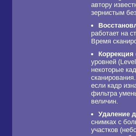
автору извест
зернистым без
Восстановл
работает на с
Время сканиро
Коррекция 
уровней (Leve
некоторые кад
сканирования.
если кадр изн
фильтра умен
величин.
Удаление д
снимках с бо
участков (неб